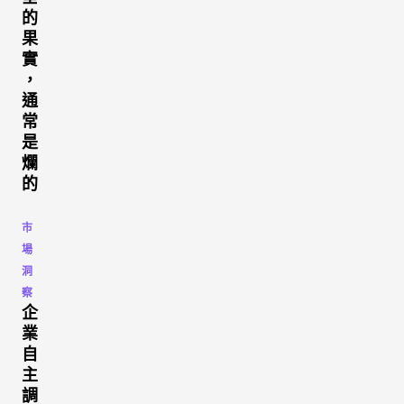
的
果
實
，
通
常
是
爛
的
市
場
洞
察
企
業
自
主
調