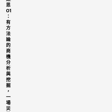
思
01
：
有
方
法
論
的
商
機
分
析
與
挖
掘
，
一
場
災