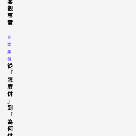
客
觀
事
實
企
業
鑑
價
從
「
怎
麼
併
」
到
「
為
何
併