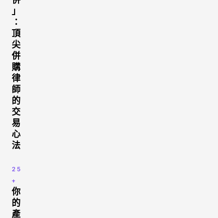
」
：
頂
尖
併
購
律
師
的
交
易
心
法
25
+
你
的
產