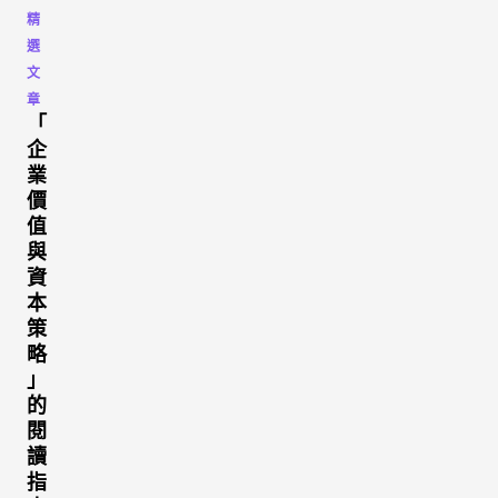
精
選
文
章
「
企
業
價
值
與
資
本
策
略
」
的
閱
讀
指