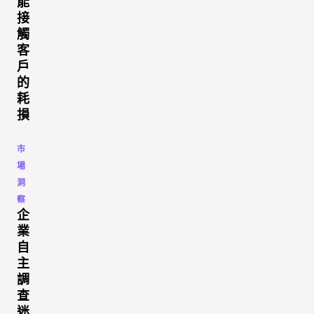
能
接
觸
客
戶
的
耗
損
市
場
洞
察
企
業
自
主
調
查
迷