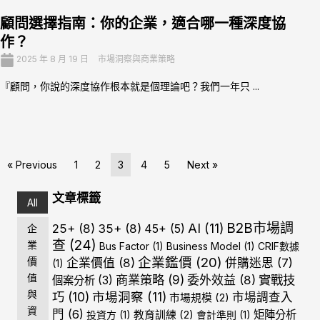
顧問選擇指南：你的企業，適合哪一種深度協
作？
2025 年 8 月 19 日
市場洞察與商業策略
『顧問，你說的深度協作根本就是個理論吧？我們一年只 ...
« Previous
1
2
3
4
5
Next »
文章標籤
All
B2B市場調
AI
(11)
25+
(8)
35+
(8)
45+
(5)
企
查
(24)
業
Bus Factor
(1)
Business Model
(1)
CRIF數據
企業鑑價
(20)
價
企業價值
(8)
併購迷思
(7)
(1)
值
商業策略
(9)
實戰技
委外效益
(8)
個案分析
(3)
與
巧
(10)
市場洞察
(11)
市場調查入
市場規模
(2)
資
門
(6)
矩陣分析
投資方
(1)
教育訓練
(2)
會計準則
(1)