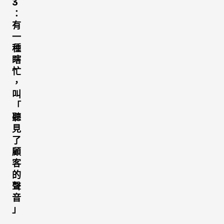
3
：
有
一
種
瞎
忙
，
叫
「
聽
見
了
顧
客
的
聲
音
」