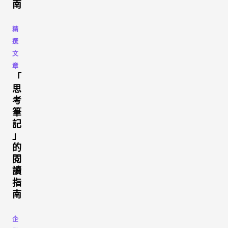
南
精
選
文
章
「
思
考
筆
記
」
的
閱
讀
指
南
企