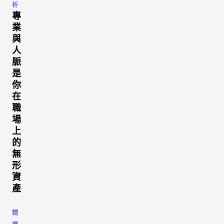
析
專
業
與
人
脈
是
你
在
職
場
上
的
無
形
資
產
精