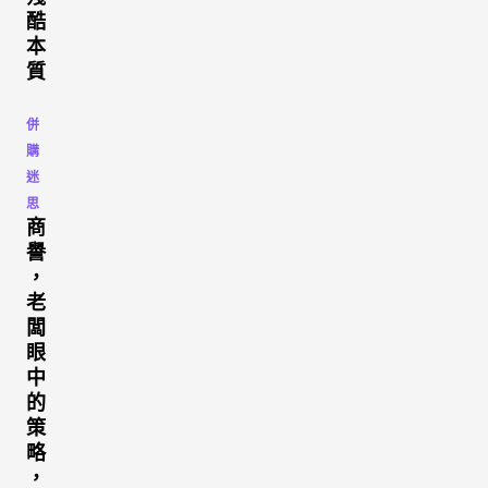
酷
本
質
併
購
迷
思
商
譽
，
老
闆
眼
中
的
策
略
，