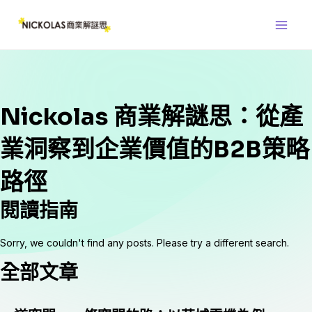
跳
Main
至
Men
主
要
內
容
Nickolas 商業解謎思：從產
業洞察到企業價值的B2B策略
路徑
閱讀指南
Sorry, we couldn't find any posts. Please try a different search.
全部文章