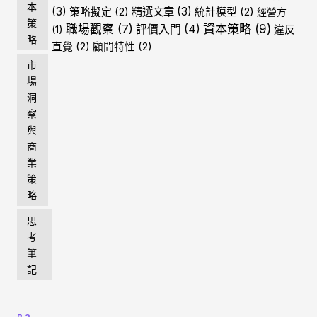
本
(3)
精選文章
(3)
策略擬定
(2)
統計模型
(2)
經營方
策
資本策略
(9)
職場觀察
(7)
評價入門
(4)
(1)
違反
略
直覺
(2)
顧問特性
(2)
市
場
洞
察
與
商
業
策
略
思
考
筆
記