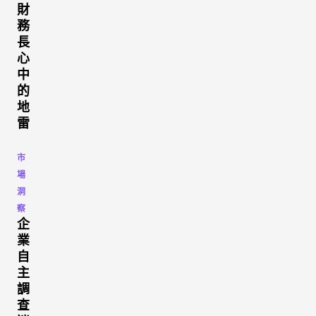
財
務
長
心
中
的
地
雷
市
場
洞
察
企
業
自
主
調
查