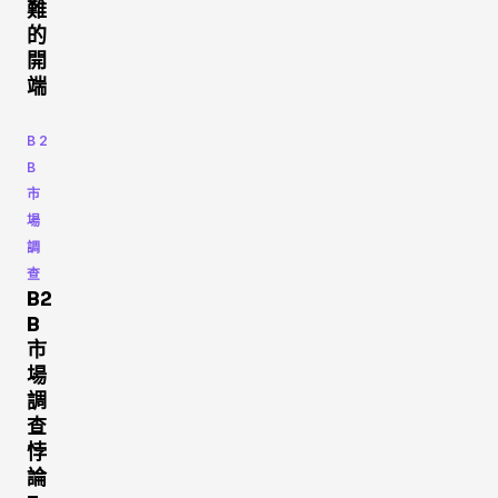
難
的
開
端
B2
B
市
場
調
查
B2
B
市
場
調
查
悖
論