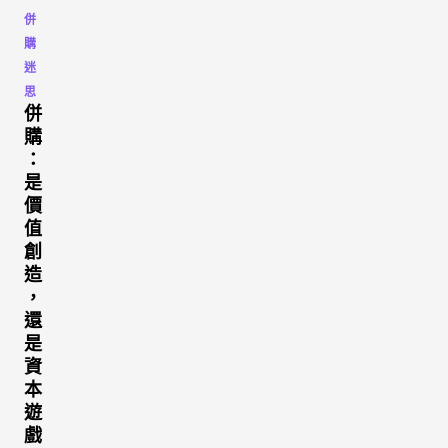
併
購
迷
思
併
購
：
是
價
值
創
造
，
還
是
資
本
遊
戲