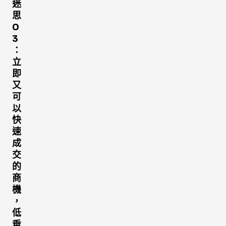
迷
思
0
3
：
立
即
又
可
以
快
速
成
交
的
商
機
，
低
垂