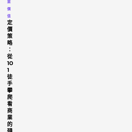
業
價
值
定
價
策
略
：
從
10
1
徒
手
攀
爬
看
商
業
的
殘