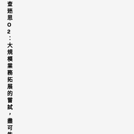
查
迷
思
0
2
：
大
規
模
業
務
拓
展
的
嘗
試
，
盡
可