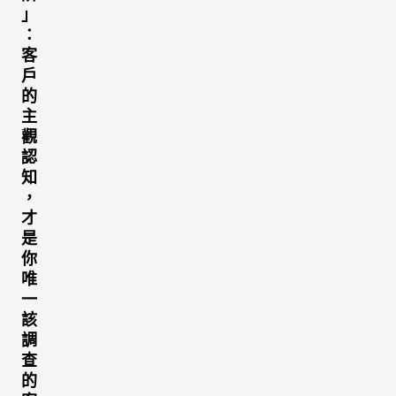
」
：
客
戶
的
主
觀
認
知
，
才
是
你
唯
一
該
調
查
的