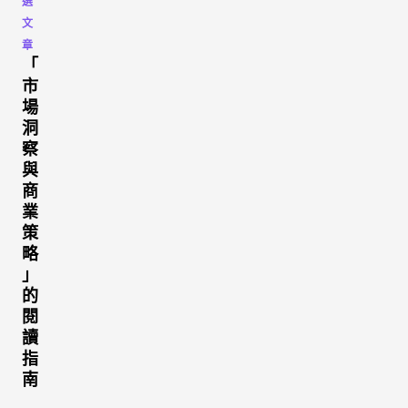
選
文
章
「
市
場
洞
察
與
商
業
策
略
」
的
閱
讀
指
南