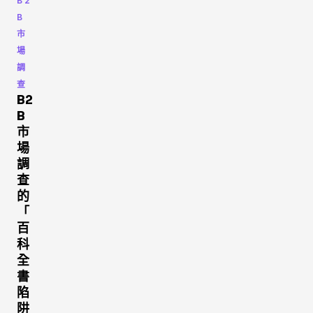
B2
B
市
場
調
查
B2
B
市
場
調
查
的
「
百
科
全
書
陷
阱