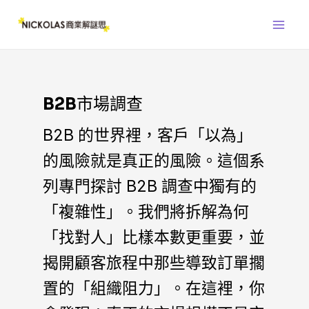
跳
Main
至
Men
主
要
內
容
B2B市場調查
B2B 的世界裡，客戶「以為」
的風險就是真正的風險。這個系
列專門探討 B2B 調查中獨有的
「複雜性」。我們將拆解為何
「找對人」比樣本數更重要，並
揭開顧客旅程中那些導致訂單擱
置的「組織阻力」。在這裡，你