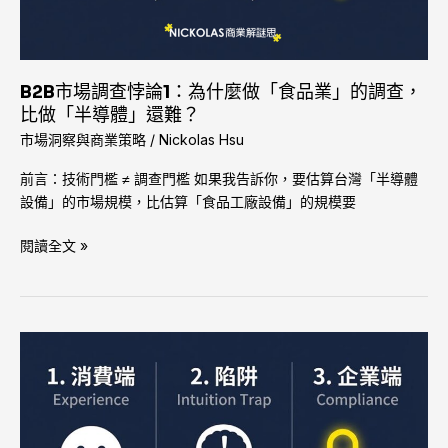
1：
為
什
麼
B2B市場調查悖論1：為什麼做「食品業」的調查，
做
比做「半導體」還難？
「食
市場洞察與商業策略
/
Nickolas Hsu
品
前言：技術門檻 ≠ 調查門檻 如果我告訴你，要估算台灣「半導體
業」
設備」的市場規模，比估算「食品工廠設備」的規模要
的
調
閱讀全文 »
查，
比
做
「半
導
AI
體」
翻
還
譯
難？
工
具