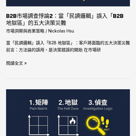
當
「民
調
B2B市場調查悖論2：當「民調邏輯」誤入「B2B
邏
地獄區」的五大決策災難
輯」
市場洞察與商業策略
/
Nickolas Hsu
誤
當「民調邏輯」誤入「B2B 地獄區」：客戶將面臨的五大決策災難
入
前言：方法論的誤用，是決策錯誤的開始 在市場研
「B2B
地
閱讀全文 »
獄
區」
的
五
大
B2B
決
市
策
場
災
調
難
查
悖
論