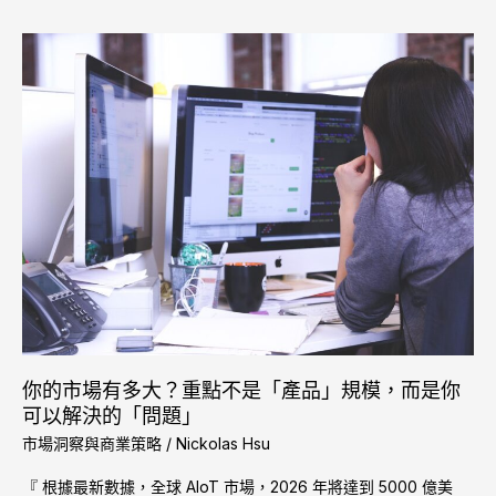
的
邏
你
輯
的
賽
市
局
場
有
多
大？
重
點
不
是
「產
品」
規
你的市場有多大？重點不是「產品」規模，而是你
模，
可以解決的「問題」
而
市場洞察與商業策略
/
Nickolas Hsu
是
你
『 根據最新數據，全球 AIoT 市場，2026 年將達到 5000 億美