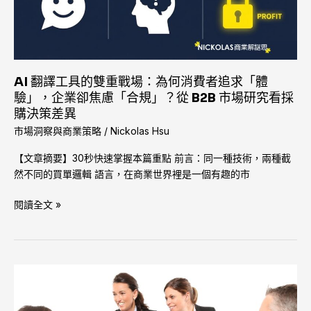
的
雙
重
戰
場：
AI 翻譯工具的雙重戰場：為何消費者追求「體
為
驗」，企業卻焦慮「合規」？從 B2B 市場研究看採
何
購決策差異
消
市場洞察與商業策略
/
Nickolas Hsu
費
者
【文章摘要】30秒快速掌握本篇重點 前言：同一種技術，兩種截
追
然不同的買單邏輯 語言，在商業世界裡是一個有趣的市
求
「體
閱讀全文 »
驗」，
企
業
卻
「便
焦
宜
慮
治
「合