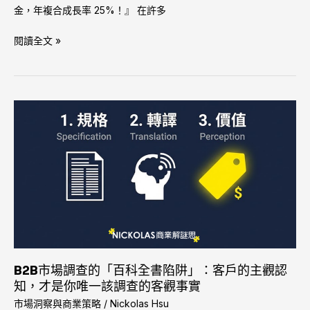
可
金，年複合成長率 25%！』 在許多
以
解
閱讀全文 »
決
的
「問
題」
B2B
市
場
調
查
的
「百
科
全
書
陷
B2B市場調查的「百科全書陷阱」：客戶的主觀認
阱」：
知，才是你唯一該調查的客觀事實
客
市場洞察與商業策略
/
Nickolas Hsu