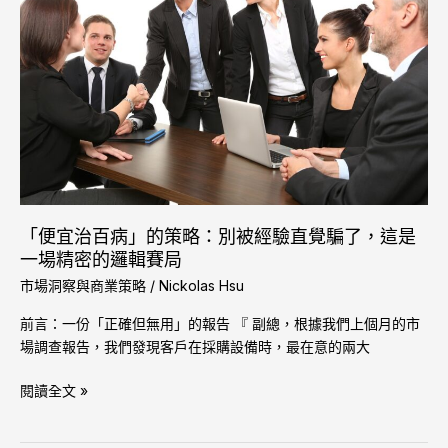
百
規」？
病」
從
的
B2B
策
市
略：
場
別
研
被
究
經
看
驗
採
直
購
「便宜治百病」的策略：別被經驗直覺騙了，這是
覺
決
一場精密的邏輯賽局
騙
策
市場洞察與商業策略
/
Nickolas Hsu
了，
差
這
異
前言：一份「正確但無用」的報告 『 副總，根據我們上個月的市
是
場調查報告，我們發現客戶在採購設備時，最在意的兩大
一
場
閱讀全文 »
精
密