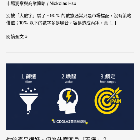
市場洞察與商業策略
/
Nickolas Hsu
別被「大數字」騙了。90% 的數據通常只是市場標配，沒有策略
價值；10% 以下的數字多是噪音，容易造成內耗。真 […]
閱讀全文 »
你
的
產
品
很
好，
但
為
什
麼
客