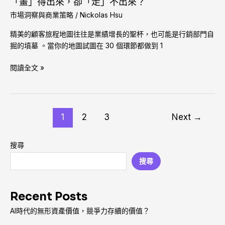
「畫」得出來，卻「走」不出來？
你
市場洞察與商業策略
/
Nickolas Hsu
的
精美的顧客旅程地圖往往是業績增長的聖杯，也可能是行銷部門自
旅
掘的墳墓 。當你的地圖試圖在 30 個環節都做到 1
程
總
閱讀全文 »
是
「畫」
得
出
來，
1
2
3
Next
→
卻
「走」
搜尋
不
搜尋
出
來？
Recent Posts
AI時代的無形資產價值，競爭力存續的價值？