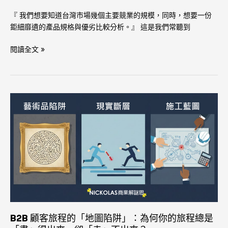
戶
『 我們想要知道台灣市場幾個主要競業的規模，同時，想要一份
的
鉅細靡遺的產品規格與優劣比較分析。』 這是我們常聽到
主
觀
閱讀全文 »
認
知，
才
是
你
B2B
唯
顧
一
客
該
旅
調
程
查
的
的
「地
客
圖
觀
陷
事
阱」：
實
為
B2B 顧客旅程的「地圖陷阱」：為何你的旅程總是
何