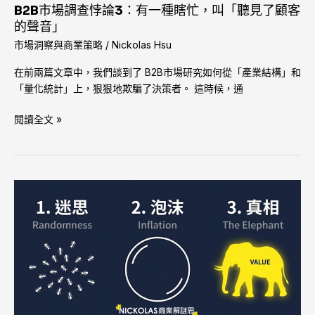
種
B2B市場調查悖論3：有一種瞎忙，叫「聽見了顧客
瞎
的聲音」
忙，
市場洞察與商業策略
/
Nickolas Hsu
叫
在前兩篇文章中，我們談到了 B2B市場研究如何從「產業結構」和
「聽
「量化統計」上，狠狠地欺騙了決策者。 這時候，通
見
了
閱讀全文 »
顧
客
的
聲
音」
B2B
市
場
調
查
悖
論
2：