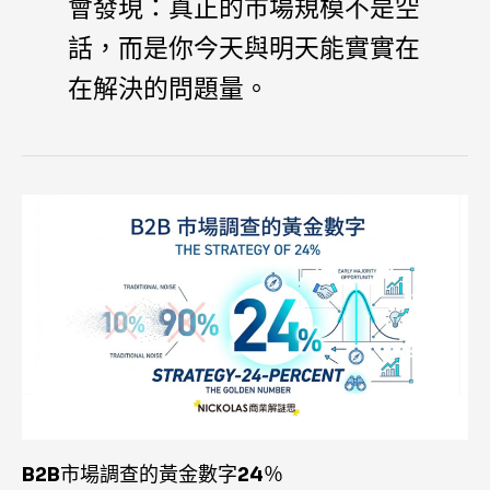
會發現：真正的市場規模不是空
話，而是你今天與明天能實實在
在解決的問題量。
B2B
市
場
調
查
的
黃
金
數
字
24％
B2B市場調查的黃金數字24％