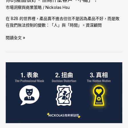
你的產品很好，但為什麼客戶「不痛」？
戶
市場洞察與商業策略
/
Nickolas Hsu
「不
在 B2B 的世界裡，產品賣不進去往往不是因為產品不好，而是敗
痛」？
在我們無法控制的變數：「人」與「時間」。資深顧問
閱讀全文 »
B2B
市
場
調
查
悖
論
3：
有
一