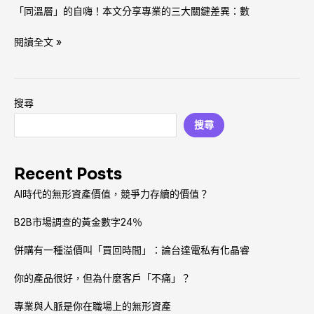
「同
「同溫層」的自嗨！本文分享專業的三大關鍵差異：數
溫
層」？
閱讀全文 »
搜尋
搜尋
Recent Posts
AI時代的無形資產價值，競爭力存續的價值？
B2B市場調查的黃金數字24％
併購有一種溢價叫「買回時間」：論台達電私有化晶睿
你的產品很好，但為什麼客戶「不痛」？
專業與人脈是你在職場上的無形資產