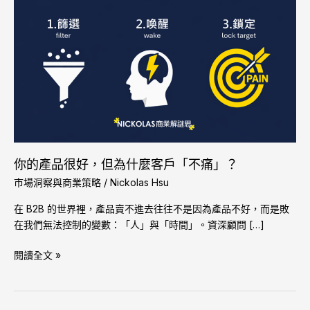
你
的
產
品
很
好，
但
為
什
麼
客
你的產品很好，但為什麼客戶「不痛」？
戶
市場洞察與商業策略
/
Nickolas Hsu
「不
在 B2B 的世界裡，產品賣不進去往往不是因為產品不好，而是敗
痛」？
在我們無法控制的變數：「人」與「時間」。資深顧問 […]
閱讀全文 »