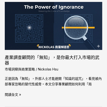
產
業
調
查
顧
問
的
「無
知」，
是
產業調查顧問的「無知」，是你最大打入市場的武
你
器
最
市場洞察與商業策略
/
Nickolas Hsu
大
打
正是因為「無知」，外部人士才能避開「知識的詛咒」，看見被內
入
部專家忽略的替代性威脅。本文分享專業顧問如何利用「局
市
場
閱讀全文 »
的
武