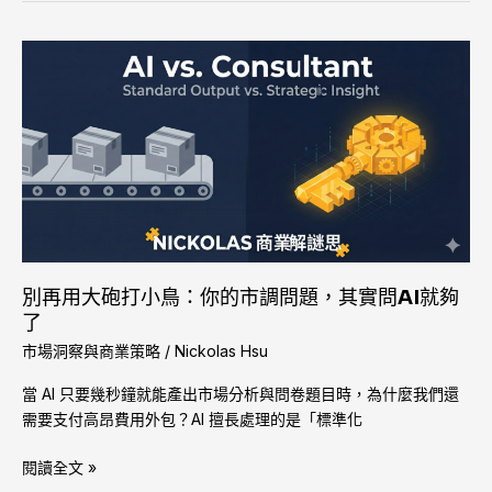
別
再
用
大
砲
打
小
鳥：
你
的
別再用大砲打小鳥：你的市調問題，其實問AI就夠
市
了
調
市場洞察與商業策略
/
Nickolas Hsu
問
題，
當 AI 只要幾秒鐘就能產出市場分析與問卷題目時，為什麼我們還
其
需要支付高昂費用外包？AI 擅長處理的是「標準化
實
問
閱讀全文 »
AI