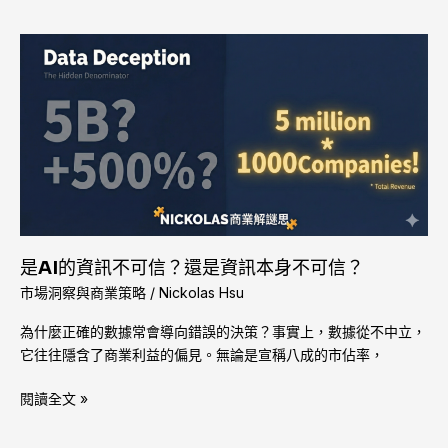
器
是
AI
的
資
訊
不
可
信？
還
是
是AI的資訊不可信？還是資訊本身不可信？
資
市場洞察與商業策略
/
Nickolas Hsu
訊
本
為什麼正確的數據常會導向錯誤的決策？事實上，數據從不中立，
身
它往往隱含了商業利益的偏見。無論是宣稱八成的市佔率，
不
可
閱讀全文 »
信？