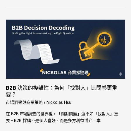
B2B 決
策
的
複
雜
性：
為
何
「找
對
B2B 決策的複雜性：為何「找對人」比問卷更重
人」
要？
比
市場洞察與商業策略
/
Nickolas Hsu
問
卷
在 B2B 市場調查的世界裡，「問對問題」遠不如「找對人」重
更
要。B2B 採購不是個人喜好，而是多方利益博弈。本
重
要？