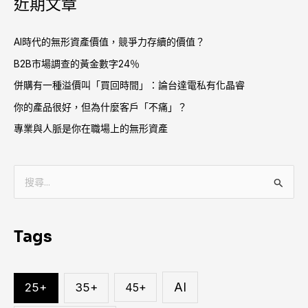
近期文章
AI時代的無形資產價值，競爭力存續的價值？
B2B市場調查的黃金數字24％
併購有一種溢價叫「買回時間」：論台達電私有化晶睿
你的產品很好，但為什麼客戶「不痛」？
專業與人脈是你在職場上的無形資產
搜
尋
關
Tags
鍵
字
:
AI
25+
35+
45+