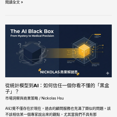
閱讀全文 »
從
統
計
模
型
到
AI：
如
何
信
從統計模型到AI：如何信任一個你看不懂的「黑盒
任
子」？
一
市場洞察與商業策略
/
Nickolas Hsu
個
你
AI幻覺不僅存在於現在，過去的顧問服務也充滿了類似的問題。該
看
不該相信某一個專家說出來的觀點，尤其當我們不具有那