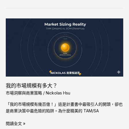
就
夠
了
我
的
市
場
規
模
有
多
大？
我的市場規模有多大？
市場洞察與商業策略
/
Nickolas Hsu
「我的市場規模有幾百億！」這是計畫書中最吸引人的開頭，卻也
是商業決策中最危險的陷阱。為什麼精美的 TAM/SA
閱讀全文 »