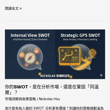
不
懂
閱讀全文 »
的
「黑
盒
子」？
你
的
SWOT，
是
在
分
析
市
場，
還
你的SWOT，是在分析市場，還是在鞏固「同溫
是
層」？
在
市場洞察與商業策略
/
Nickolas Hsu
鞏
固
為什麼有些人做的 SWOT 分析更有價值？別讓你的策略規劃淪為