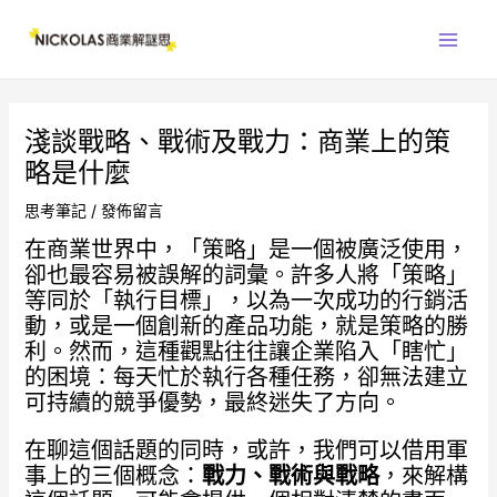
跳
Main
至
Men
主
要
內
淺談戰略、戰術及戰力：商業上的策
容
略是什麼
思考筆記
/
發佈留言
在商業世界中，「策略」是一個被廣泛使用，
卻也最容易被誤解的詞彙。許多人將「策略」
等同於「執行目標」，以為一次成功的行銷活
動，或是一個創新的產品功能，就是策略的勝
利。然而，這種觀點往往讓企業陷入「瞎忙」
的困境：每天忙於執行各種任務，卻無法建立
可持續的競爭優勢，最終迷失了方向。
在聊這個話題的同時，或許，我們可以借用軍
事上的三個概念：
戰力、戰術與戰略
，來解構