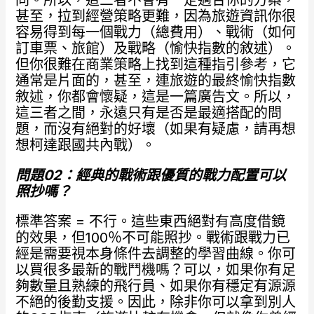
同。所以，這三者不會有一定適合你的方案，
甚至，拉到經營策略更難，因為旅遊資訊你很
容易得到每一個戰力（總費用）、戰術（如何
訂車票、旅館）及戰略（愉快指數的敘述）。
但你很難在商業策略上找到這種指引參考，它
通常是片面的，甚至，連旅遊的最終愉快指數
敘述，你都會懷疑，這是一篇廣告文。所以，
這三者之間，永遠只有是否是最適搭配的問
題，而沒有絕對的好壞（如果有疑慮，請再想
想柯達跟國共內戰）。
問題02
：經典的戰術跟優質的戰力配置可以
照抄嗎？
標準答案 = 不行。這些東西絕對有高度借鏡
的效果，但100％不可能照抄。戰術跟戰力已
經是需要視本身條件去調整的學習曲線。你可
以買很多最新的戰鬥機嗎？可以，如果你有足
夠數量且熟練的飛行員、如果你有穩定有源源
不絕的後勤支援。因此，除非你可以拿到別人