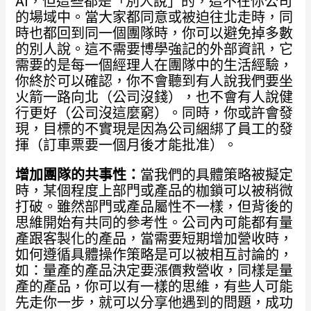
AI，但這些都是「別人說」的，這不在你公司
的場域中。當大家都同意或被迫往北走時，同
時也都回到同一個團隊時，你可以避免掉多數
的別人說。這不需要博學強記的外部資訊，它
需要的是每一個經理人在團隊中的生活經驗，
你終於可以確認，你不會聽到有人說我們要坐
火箭一路向北（公司沒錢），也不會有人說健
行更好（公司沒這麼窮）。同時，你或許會發
現，目標的不實現是因為公司綑綁了員工的發
揮（訂車票要一個月後才能批准）。
增加團隊的共事性：
當我們的具體策略被擬定
時，某個程度上部門或產品的枷鎖可以被稍微
打破。雖然部門或產品屬性不一樣，但背後的
思維開始有共同的參考性。公司內可能都有量
產跟客製化的產品，當需要短期增加營收時，
如何遵循具體操作策略是可以被相互討論的，
如：量產的產品決定要漲價救營收，同樣是量
產的產品，你可以有一樣的思維，有些人可能
先走你一步，就可以分享他遇到的問題，成功