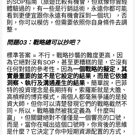
的SOP指南（旅遊比較有機會，但就像你曾經
體驗過的，有一些是行銷話術，永遠你都可能
看到更便宜跟你永遠有機會踩到一個坑），否
則，你可以模仿，但需要依照你自身條件去調
整。
問題03
：戰略總可以抄吧？
標準答案 = 不行。戰略抄襲的難度更高，因
為它絕對沒有SOP，甚至更糟糕的是，它沒有
任何對錯的參考性。因為
一個戰略的擬定，其
實最重要的並不是它設定的結果，而是它依據
洞察、執行及溝通產生的結果
。簡單說，巴菲
特的投資理念是長期持有，索羅斯就是大膽、
高槓桿的博弈模式，兩個人都毫無爭議的是投
資大師，但你可以清楚發現它們的戰略截然不
同。所以，戰略雖然被我定義為「什麼叫
贏」，但關鍵絕對不僅僅是一個響亮的口號，
而是，當你在喊出這個口號時，你背後的思維
是什麼？它決定了你中短期資源配置的方式，