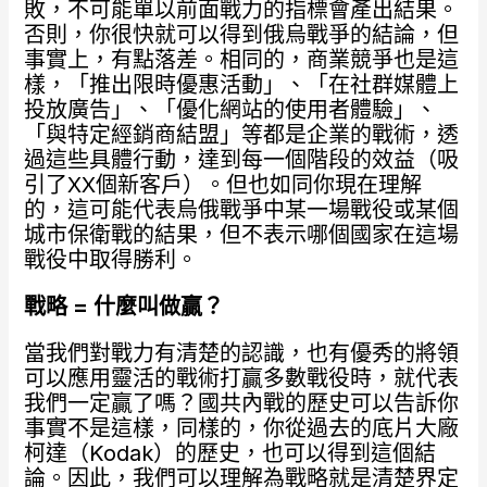
敗，不可能單以前面戰力的指標會產出結果。
否則，你很快就可以得到俄烏戰爭的結論，但
事實上，有點落差。相同的，商業競爭也是這
樣，「推出限時優惠活動」、「在社群媒體上
投放廣告」、「優化網站的使用者體驗」、
「與特定經銷商結盟」等都是企業的戰術，透
過這些具體行動，達到每一個階段的效益（吸
引了XX個新客戶）。但也如同你現在理解
的，這可能代表烏俄戰爭中某一場戰役或某個
城市保衛戰的結果，但不表示哪個國家在這場
戰役中取得勝利。
戰略 =
什麼叫做贏？
當我們對戰力有清楚的認識，也有優秀的將領
可以應用靈活的戰術打贏多數戰役時，就代表
我們一定贏了嗎？國共內戰的歷史可以告訴你
事實不是這樣，同樣的，你從過去的底片大廠
柯達（Kodak）的歷史，也可以得到這個結
論。因此，我們可以理解為戰略就是清楚界定