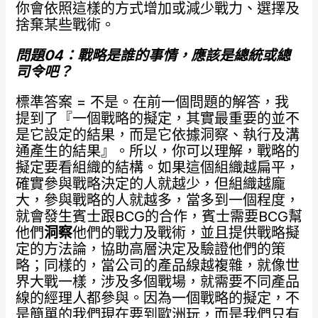
你會依照這樣的方式增加或減少戰力、選擇及
捨棄某些戰術。
問題04
：戰略是誰的事情，應該是總統或總
司令吧？
標準答案 = 不是。在前一個問題的解答，我
提到了『一個戰略的擬定，其實最重要的並不
是它設定的結果，而是它依據洞察、執行及溝
通產生的結果』。所以，你可以理解，戰略的
擬定要看組織的結構。如果這個組織越扁平，
確實參與戰略決定的人就越少，但組織越龐
大，參與戰略的人就越多，當多到一個程度，
就會發生賓士跟BCG的合作，賓士需要BCG幫
他們
洞察
他們的戰力及戰術，並且提供戰略擬
定的方法論，協助高層決定及驗證他們的策
略；同樣的，當公司的產品線越複雜，就像世
界大戰一樣，涉及多個戰場，就需要不同產品
線的經理人都參與。因為一個戰略的擬定，不
是簡單的我們現在要到歐洲玩，而是我們只有