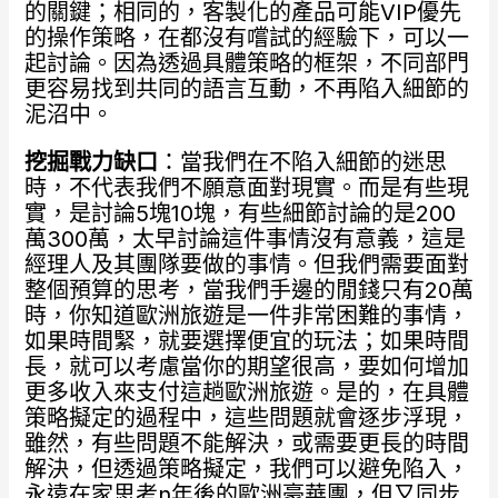
的關鍵；相同的，客製化的產品可能VIP優先
的操作策略，在都沒有嚐試的經驗下，可以一
起討論。因為透過具體策略的框架，不同部門
更容易找到共同的語言互動，不再陷入細節的
泥沼中。
挖掘戰力缺口
：當我們在不陷入細節的迷思
時，不代表我們不願意面對現實。而是有些現
實，是討論5塊10塊，有些細節討論的是200
萬300萬，太早討論這件事情沒有意義，這是
經理人及其團隊要做的事情。但我們需要面對
整個預算的思考，當我們手邊的閒錢只有20萬
時，你知道歐洲旅遊是一件非常困難的事情，
如果時間緊，就要選擇便宜的玩法；如果時間
長，就可以考慮當你的期望很高，要如何增加
更多收入來支付這趟歐洲旅遊。是的，在具體
策略擬定的過程中，這些問題就會逐步浮現，
雖然，有些問題不能解決，或需要更長的時間
解決，但透過策略擬定，我們可以避免陷入，
永遠在家思考n年後的歐洲豪華團，但又同步