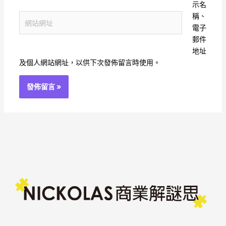
郵
示名
件
稱、
網
地
電子
站
址
郵件
網
*
地址
址
及個人網站網址，以供下次發佈留言時使用。