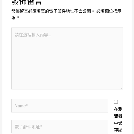
發佈留言
發佈留言必須填寫的電子郵件地址不會公開。
必填欄位標示
為
*
請
在
這
裡
輸
入
內
容...
Name*
在
瀏
覽器
電
中儲
子
存顯