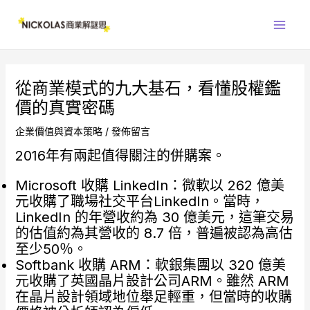
跳
Main
至
Men
主
要
內
從商業模式的九大基石，看懂股權鑑
容
價的真實密碼
企業價值與資本策略
/
發佈留言
2016年有兩起值得關注的併購案。
Microsoft 收購 LinkedIn：微軟以 262 億美
元收購了職場社交平台LinkedIn。當時，
LinkedIn 的年營收約為 30 億美元，這筆交易
的估值約為其營收的 8.7 倍，普遍被認為高估
至少50％。
Softbank 收購 ARM：軟銀集團以 320 億美
元收購了英國晶片設計公司ARM。雖然 ARM
在晶片設計領域地位舉足輕重，但當時的收購