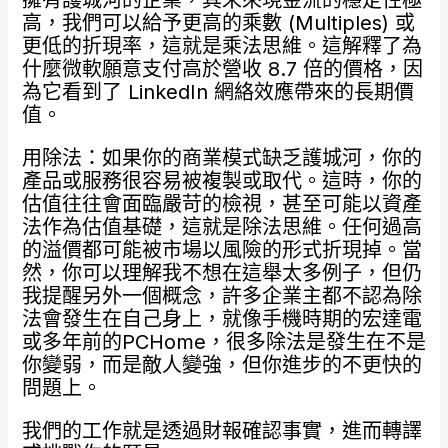
擁有護城河的企業，其未來現金流的穩定性極
高，我們可以給予更高的乘數 (Multiples) 或
更低的折現率，這就是乘法思維。這解釋了為
什麼微軟願意支付高於營收 8.7 倍的價格，因
為它看到了 LinkedIn 網絡效應帶來的長期價
值。
用除法：如果你的商業模式缺乏護城河，你的
產品或服務很容易被複製或取代。這時，你的
估值往往會面臨嚴苛的檢視，甚至可能以資產
法作為估值基礎，這就是除法思維。任何過高
的溢價都可能被市場以風險的形式折現掉。當
然，你可以理解我不想在這舉太多例子，但仍
我提醒另外一個概念，許多企業主都不認為除
法會發生在自己身上，就像手機時期的宏達電
或多年前的PCHome，很多除法是發生在不是
你變弱，而是敵人變強，但你進步的不更快的
問題上。
我們的工作就是透過財報確認事實，進而轉譯