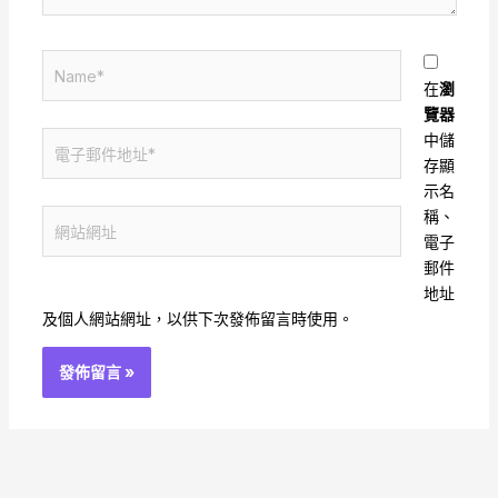
Name*
在
瀏
覽器
電
中儲
子
存顯
郵
示名
件
稱、
網
地
電子
站
址
郵件
網
*
地址
址
及個人網站網址，以供下次發佈留言時使用。