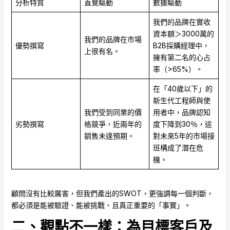
分析特質
直覺驅動
數據驅動
我們的品牌在實收
資本額＞3000萬的
我們的品牌在市場
優勢撰寫
B2B採購經理中，
上很有名。
擁有第二名的心占
率（>65%）。
在「40歲以下」的
新生代工程師與使
我們受到同業的價
用者中，品牌認知
劣勢撰寫
格競爭，近兩年的
度下降到30％，這
銷售未達預期。
對未來5年的市場接
班構成了潛在危
機。
顧問沒有比較厲害，但我們產出的SWOT，更強調每一個判斷，
都必須是能被驗證、能被挑戰、且真正重要的「事實」。
二、觀點不一樣：為目標客戶及