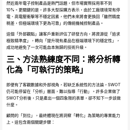
然近兩年電子控制產品是熱門話題，但市場實際採用率不到
10%。更關鍵的是，許多大型採購方表示，由於工廠環境常有停
電、高電壓衝擊等不穩定因素，他們未來將會更換回「雖然精度
稍差，但極端環境下更為可靠」的傳統機械控制產品。
這個「外部觀點」讓客戶重新評估了研發方向，將資源從「追求
極致精準度」，轉向「提升現有產品在極端環境下的穩定性」，
成功地避免了一次可能血本無歸的技術升級。
三、方法熟練度不同：將分析轉
化為「可執行的策略」
即便有了客觀數據和外部視角，若缺乏系統性的方法論，SWOT
仍可能停留在「分析」層面，難以指導「行動」。許多企業做了
SWOT分析後，只是產出一個四象限的表單，卻不知下一步該做
什麼。
顧問的「到位」，最終體現在將洞察「轉化」為策略的專業能力
上。這包含兩個關鍵步驟：