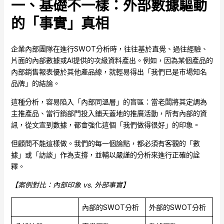
一、基礎不一樣：外部數據驅動
的「事實」真相
企業內部團隊在進行SWOT分析時，往往基於直覺、過往經驗、
片面的內部數據或AI提供的次級資料產出。例如，因為某個產品的
內部銷售報表優於其他產品線，就輕易得出「我們已是市場知名
品牌」的結論。
這種分析，容易陷入「內部同溫層」的盲區：當老闆將其定調為
主推產品、當行銷部門投入鋪天蓋地的推廣活動，所有內部的資
訊，從文宣到數據，都會強化這個「我們做得很好」的印象。
但顧問不能這樣做。我們的每一個論點，都必須有客觀的「數
據」或「訪談」作為支撐，並輔以嚴謹的分析來進行正確的詮
釋。
【案例對比：內部印象 vs.
外部事實】
內部的SWOT分析
外部的SWOT分析