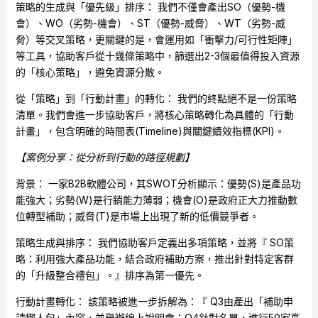
策略的生成與「優先級」排序： 我們不僅會產出SO（優勢-機
會）、WO（劣勢-機會）、ST（優勢-威脅）、WT（劣勢-威
脅）等交叉策略，更關鍵的是，會運用如「衝擊力/可行性矩陣」
等工具，協助客戶從十幾條策略中，篩選出2-3個最值得投入資源
的「核心策略」，避免資源分散。
從「策略」到「行動計畫」的轉化： 我們的終點絕不是一份策略
清單。我們會進一步協助客戶，將核心策略轉化為具體的「行動
計畫」，包含明確的時間表(Timeline)與關鍵績效指標(KPI)。
【案例分享：從分析到行動的路徑規劃】
背景： 一家B2B軟體公司，其SWOT分析顯示：優勢(S)是產品功
能強大；劣勢(W)是行銷能力薄弱；機會(O)是政府正大力推動數
位轉型補助；威脅(T)是市場上出現了新的低價競爭者。
策略生成與排序： 我們協助客戶定義出多項策略，並將『 SO策
略：利用強大產品功能，結合政府補助方案，推出針對特定客群
的「升級整合禮包」。』排序為第一優先。
行動計畫轉化： 該策略被進一步拆解為：『 Q3由產出「補助申
請懶人包」內容，並舉辦線上說明會；Q4針對名單，進行50家高