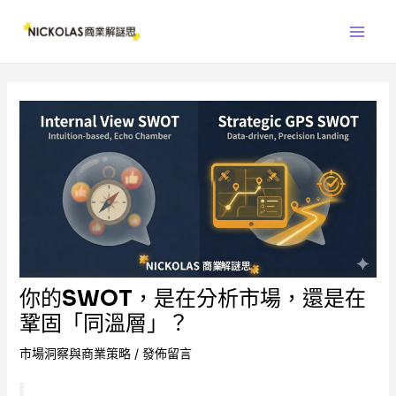
跳
Main
至
Men
主
要
內
容
你的SWOT，是在分析市場，還是在
鞏固「同溫層」？
市場洞察與商業策略
/
發佈留言