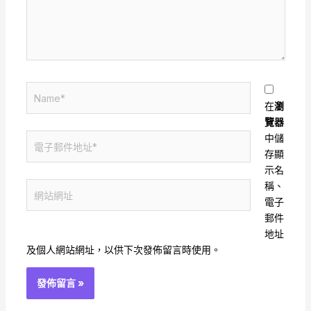
入
內
容...
Name*
在
瀏
覽器
電
中儲
子
存顯
郵
示名
件
稱、
網
地
電子
站
址
郵件
網
*
地址
址
及個人網站網址，以供下次發佈留言時使用。