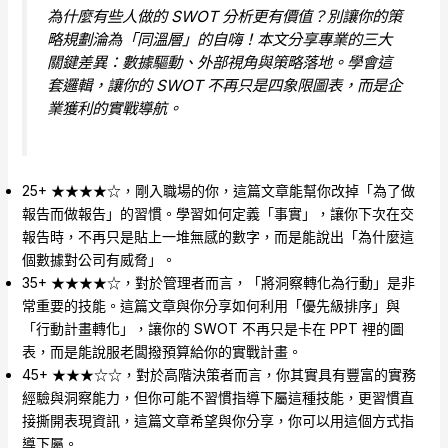
為什麼有些人做的 SWOT 分析更有價值？別讓你的策
略規劃淪為「同溫層」的自嗨！本文分享專業的三大
關鍵差異：數據驅動、外部視角與策略落地。學會這
套邏輯，讓你的 SWOT 不再只是四象限圖表，而是企
業獲利的實戰導航。
25+ ★★★★☆，剛入職場的你，這篇文章能幫你改掉「為了做
報告而做報告」的習慣。學習如何定義「事實」，讓你下次在交
報告時，不再只是貼上一堆無感的數字，而是能說出「為什麼這
個數據對公司有威脅」。
35+ ★★★★☆，對於管理者而言，「將洞察轉化為行動」是非
常重要的技能。這篇文章與你分享如何利用「優先級排序」與
「行動計畫轉化」，讓你的 SWOT 不再只是卡在 PPT 裡的圖
表，而是能說服老闆撥預算給你的實戰計畫。
45+ ★★★☆☆，對於高階決策者而言，你其實具有豐富的實務
經驗與洞察能力，但你可能不習慣指導下屬這種技能，更習慣直
接撕開表現資訊，這篇文章希望與你分享，你可以用這個方式指
導下屬。