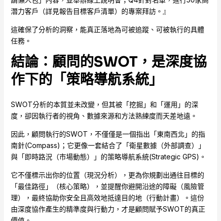
潛力客戶（詳見報告目標客戶清單）的專案拜訪。』
這確保了分析的洞察，能真正落地為可被追蹤、可被執行的具體
任務。
結論：顧問的SWOT
，是深度協
作下的「策略導航系統」
SWOT分析的本質並未改變，但其被「挖掘」和「運用」的深
度，卻因執行者的視角、數據來源和方法熟練度而天差地遠。
因此，顧問執行的SWOT，不僅僅是一個指出「東南西北」的指
南針(Compass)；它更像一套結合了「衛星數據（外部調查）」
與「即時路況（市場動態）」的策略導航系統(Strategic GPS)。
它不僅標示出你的位置（現況分析），更為你規劃出通往目標的
「最佳路徑」（核心策略），並提醒你避開沿途的障礙（風險管
理），最終協助你安全且高效地抵達目的地（行動計畫）。這份
由深度協作產生的精準度與行動力，才是顧問賦予SWOT的真正
價值。