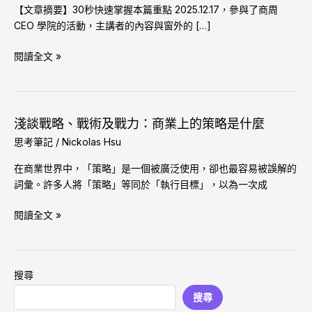
在
【文章摘要】30秒快速掌握本篇重點 2025.12.17，參與了商周
「破
CEO 學院的活動，主講者的內容與窗外的 […]
碎
世
閱讀全文 »
界」
中
逆
勢
淺談戰略、戰術及戰力：商業上的策略是什麼
淺
成
談
思考筆記
/
Nickolas Hsu
長
戰
的
在商業世界中，「策略」是一個被廣泛使用，卻也最容易被誤解的
略、
3
詞彙。許多人將「策略」等同於「執行目標」，以為一次成
戰
大
術
關
閱讀全文 »
及
鍵
戰
策
力：
略
商
搜尋
業
搜尋
上