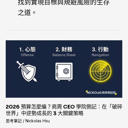
找到實現目標與規避風險的生存
之道。
2026
預
算
怎
麼
編？
商
周
CEO
學
2026 預算怎麼編？商周 CEO 學院側記：在「破碎
院
世界」中逆勢成長的 3 大關鍵策略
側
思考筆記
/
Nickolas Hsu
記：