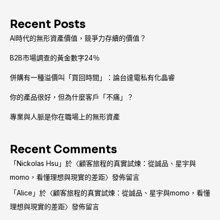
的
策
Recent Posts
略
是
AI時代的無形資產價值，競爭力存續的價值？
什
B2B市場調查的黃金數字24％
麼
併購有一種溢價叫「買回時間」：論台達電私有化晶睿
你的產品很好，但為什麼客戶「不痛」？
專業與人脈是你在職場上的無形資產
Recent Comments
「
Nickolas Hsu
」於〈
顧客旅程的真實試煉：從誠品、星宇與
momo，看懂理想與現實的差距
〉發佈留言
「
Alice
」於〈
顧客旅程的真實試煉：從誠品、星宇與momo，看懂
理想與現實的差距
〉發佈留言