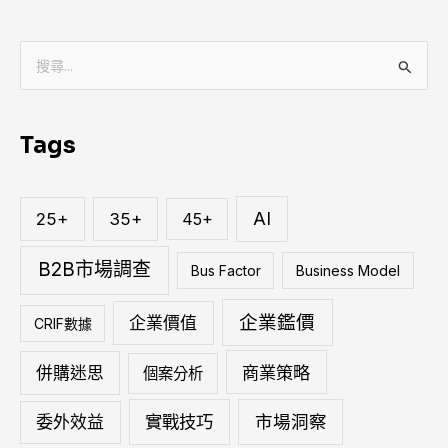
搜
尋
關
Tags
鍵
字
:
AI
25+
35+
45+
B2B市場調查
Bus Factor
Business Model
企業鑑價
企業價值
CRIF數據
商業策略
併購迷思
個案分析
實戰技巧
市場洞察
委外效益