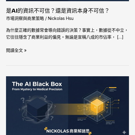
是
是AI的資訊不可信？還是資訊本身不可信？
資
市場洞察與商業策略
/
Nickolas Hsu
訊
本
為什麼正確的數據常會導向錯誤的決策？事實上，數據從不中立，
身
它往往隱含了商業利益的偏見。無論是宣稱八成的市佔率， […]
不
可
閱讀全文 »
信？
從
統
計
模
型
到
AI：
如
何