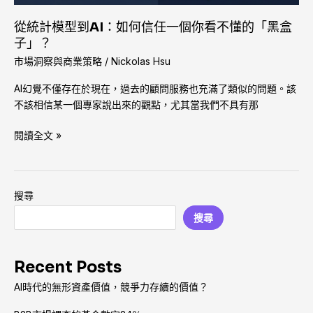
信
從統計模型到AI：如何信任一個你看不懂的「黑盒
任
子」？
一
市場洞察與商業策略
/
Nickolas Hsu
個
你
AI幻覺不僅存在於現在，過去的顧問服務也充滿了類似的問題。該
看
不該相信某一個專家說出來的觀點，尤其當我們不具有那
不
懂
閱讀全文 »
的
「黑
盒
子」？
搜尋
搜尋
Recent Posts
AI時代的無形資產價值，競爭力存續的價值？