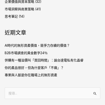
企業價值與資本策略
(32)
市場洞察與商業策略
(41)
思考筆記
(14)
近期文章
AI時代的無形資產價值，競爭力存續的價值？
B2B市場調查的黃金數字24％
併購有一種溢價叫「買回時間」：論台達電私有化晶睿
你的產品很好，但為什麼客戶「不痛」？
專業與人脈是你在職場上的無形資產
搜
尋