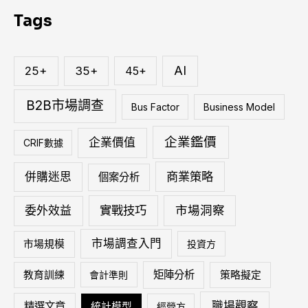
關
Tags
鍵
字
:
AI
25+
35+
45+
B2B市場調查
Bus Factor
Business Model
企業鑑價
企業價值
CRIF數據
商業策略
併購迷思
個案分析
實戰技巧
市場洞察
委外效益
市場調查入門
市場規模
投資方
矩陣分析
教育訓練
會計準則
策略擬定
職場觀察
精選文章
統計模型
經營方