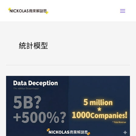
跳
Main
至
Men
主
要
內
容
統計模型
是
AI
的
資
訊
不
可
信？
還