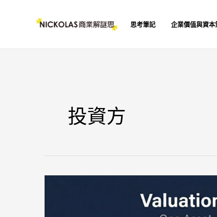
跳
至
思考筆記
企業價值與資本
主
要
內
容
投資方
評
價
報