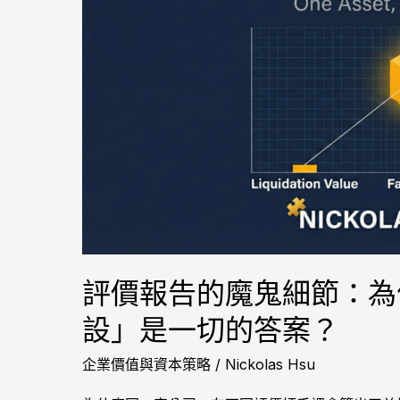
告
的
魔
鬼
細
節：
為
何
「價
值
標
準」
與
評價報告的魔鬼細節：為
「前
設」是一切的答案？
提
假
企業價值與資本策略
/
Nickolas Hsu
設」
是