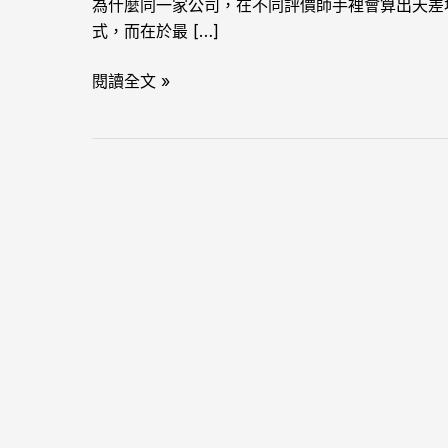
為什麼同一家公司，在不同評價師手裡會算出天差地遠
一
式，而在於最 […]
切
的
閱讀全文 »
答
案？