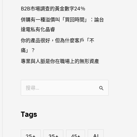
B2B市場調查的黃金數字24％
併購有一種溢價叫「買回時間」：論台
達電私有化晶睿
你的產品很好，但為什麼客戶「不
痛」？
專業與人脈是你在職場上的無形資產
搜
尋
關
Tags
鍵
字
AI
25+
35+
45+