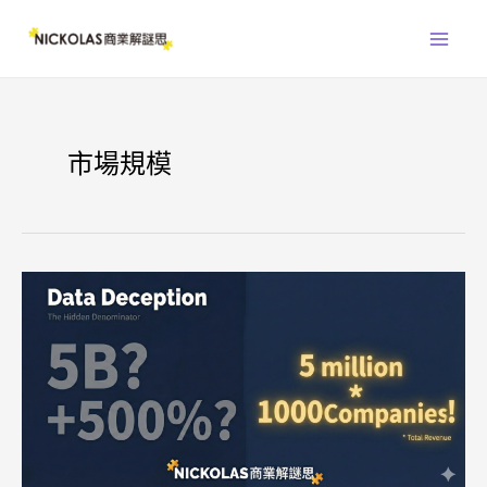
跳
Main
至
Men
主
要
內
容
市場規模
是
AI
的
資
訊
不
可
信？
還