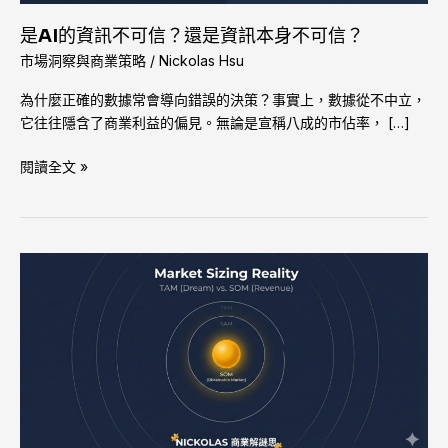
是
是AI的資訊不可信？還是資訊本身不可信？
資
市場洞察與商業策略
/
Nickolas Hsu
訊
本
為什麼正確的數據常會導向錯誤的決策？事實上，數據從不中立，
身
它往往隱含了商業利益的偏見。無論是宣稱八成的市佔率， […]
不
可
閱讀全文 »
信？
我
的
市
場
規
模
有
多
大？