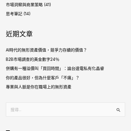
市場洞察與商業策略
(41)
思考筆記
(14)
近期文章
AI時代的無形資產價值，競爭力存續的價值？
B2B市場調查的黃金數字24％
併購有一種溢價叫「買回時間」：論台達電私有化晶睿
你的產品很好，但為什麼客戶「不痛」？
專業與人脈是你在職場上的無形資產
搜
尋
關