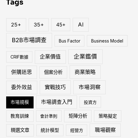
Tags
鍵
字
:
AI
25+
35+
45+
B2B市場調查
Bus Factor
Business Model
企業鑑價
企業價值
CRIF數據
商業策略
併購迷思
個案分析
實戰技巧
市場洞察
委外效益
市場調查入門
市場規模
投資方
矩陣分析
教育訓練
會計準則
策略擬定
職場觀察
精選文章
統計模型
經營方