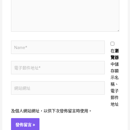
輸
入
內
容...
Name*
在
瀏
覽器
電
中儲
子
存顯
郵
示名
件
稱、
網
地
電子
站
址
郵件
網
*
地址
址
及個人網站網址，以供下次發佈留言時使用。