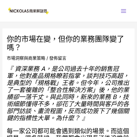
跳
Main
至
Men
主
要
內
你的市場在變，但你的業務團隊變了
容
嗎？
市場洞察與商業策略
/
發佈留言
『
資深業務 A
，是公司過去十年的銷售冠
軍，他對產品規格瞭若指掌，談判技巧高超，
是典型的
「
規格戰
」
王者。但今年，公司推出
了一套複雜的
「
整合性解決方案
」
後，他的業
績卻一落千丈。與此同時，新來的業務 B
，技
術細節懂得不多，卻花了大量時間與客戶的各
部門訪談、畫流程圖，反而成功簽下了幾個關
鍵的指標性大單。為什麼？
』
每一家公司都可能會遇到類似的場景。而這個