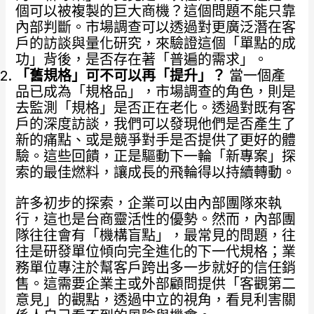
個可以被複製的巨大商機？這個問題不能只靠
內部判斷。市場調查可以透過對更廣泛潛在客
戶的訪談與量化研究，來驗證這個「單點的成
功」背後，是否存在著「普遍的需求」。
「舊規格」可不可以再「提升」？
當一個產
品已成為「規格品」，市場調查的角色，則是
去監測「規格」是否正在老化。透過對既有客
戶的深度訪談，我們可以發現他們是否產生了
新的痛點、或是競爭對手是否提供了更好的體
驗。這些回饋，正是驅動下一輪「新專案」探
索的最佳燃料，讓成長的飛輪得以持續轉動。
許多初步的探索，企業可以由內部團隊來執
行，這也是台商靈活性的優勢。然而，內部團
隊往往會有「機構盲點」，最常見的問題，往
往是研發單位傾向完全進化的下一代規格；業
務單位專注於幫客戶跨出多一步就好的信任銷
售。這需要企業主或外部顧問提供「客觀第二
意見」的觀點，透過中立的視角，看見利害關