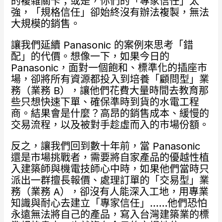
的複雜關卡；或是，你們的「專家信任」太
強，「規格信任」卻始終沒有辦法複製，無法
大規模的銷售。
讓我們延續 Panasonic 的案例來思考「錯
配」的代價。想像一下，如果今日的
Panasonic，面對一個飽和、標準化的插座市
場，卻將所有資源都投入到培養「顧問型」業
務（業務 B），讓他們花費大量時間去教育那
些只想快速下單、確保準時到貨的水電工程
商。結果會是什麼？高昂的銷售成本、緩慢的
交易流程，以及被對手趁虛而入的市場份額。
反之，讓我們回到數十年前，當 Panasonic
還是市場挑戰者，需要將自家產品的優越性植
入建築師與機電技師心中時，如果他們當時只
派出一群擅長報價、處理訂單的「交易型」業
務（業務 A），卻沒有人能深入工地，用專業
知識與耐心去建立「專家信任」……他們恐怕
永遠無法將自己的產品，寫入台灣建築業的標