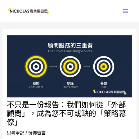
跳
Main
至
Men
主
要
內
容
不只是一份報告：我們如何從「外部
顧問」，成為您不可或缺的「策略幕
僚」
思考筆記
/
發佈留言