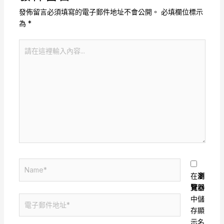
發佈留言必須填寫的電子郵件地址不會公開。
必填欄位標示
為
*
請
在
這
裡
輸
入
內
容...
Name*
在
瀏
覽器
電
中儲
子
存顯
郵
示名